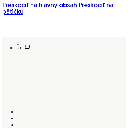
Preskočiť na hlavný obsah
Preskočiť na
pätičku
Do nášho tímu hľadáme klinickú logopedičku, logopedičky a špeciálnu pedago
Kontakt