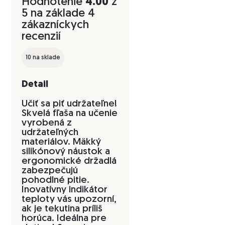
Hodnotenie
4.00
z
5 na základe
4
zákazníckych
recenzií
10 na sklade
Detail
Učiť sa piť udržateľne!
Skvelá fľaša na učenie
vyrobená z
udržateľných
materiálov. Mäkký
silikónový náustok a
ergonomické držadlá
zabezpečujú
pohodlné pitie.
Inovatívny indikátor
teploty vás upozorní,
ak je tekutina príliš
horúca. Ideálna pre