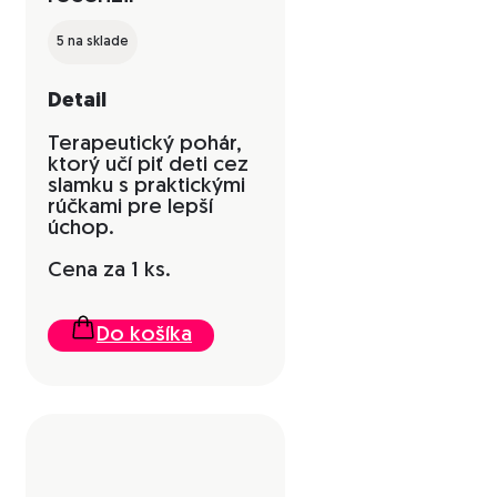
5 na sklade
Detail
Terapeutický pohár,
ktorý učí piť deti cez
slamku s praktickými
rúčkami pre lepší
úchop.
Cena za 1 ks.
Do košíka