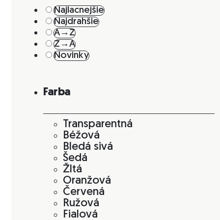
Najlacnejšie
Najdrahšie
A→Z
Z→A
Novinky
Farba
Transparentná
Béžová
Bledá sivá
Šedá
Žltá
Oranžová
Červená
Ružová
Fialová