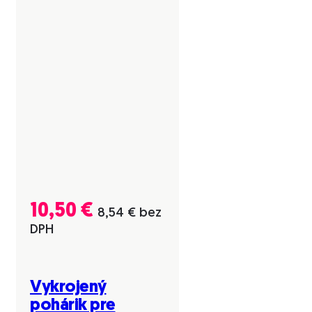
10,50
€
8,54
€
bez
DPH
Vykrojený
pohárik pre