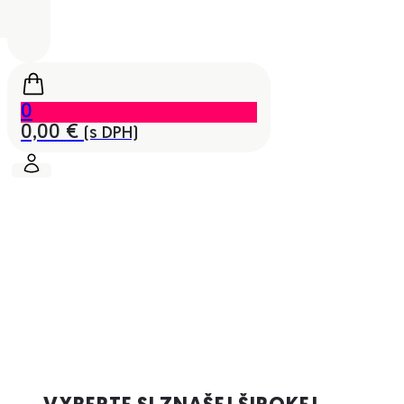
0
0,00
€
(s DPH)