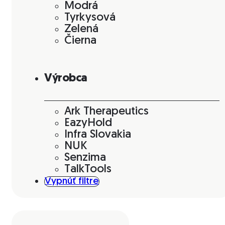
Modrá
Tyrkysová
Zelená
Čierna
Výrobca
Ark Therapeutics
EazyHold
Infra Slovakia
NUK
Senzima
TalkTools
Vypnúť filtre