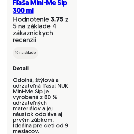
Fľaša Mini-Me Sip
300 ml
Hodnotenie
3.75
z
5 na základe
4
zákazníckych
recenzií
10 na sklade
Detail
Odolná, štýlová a
udržateľná fľaša! NUK
Mini-Me Sip je
vyrobená z 80 %
udržateľných
materiálov a jej
náustok odoláva aj
prvým zúbkom.
Ideálna pre deti od 9
mesiacov.