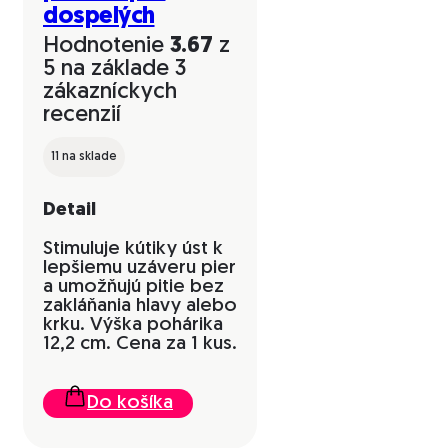
dospelých
Hodnotenie
3.67
z
5 na základe
3
zákazníckych
recenzií
11 na sklade
Detail
Stimuluje kútiky úst k
lepšiemu uzáveru pier
a umožňujú pitie bez
zakláňania hlavy alebo
krku. Výška pohárika
12,2 cm. Cena za 1 kus.
Do košíka