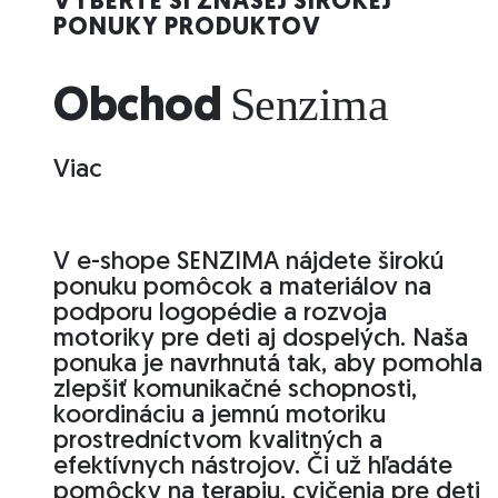
VYBERTE SI ZNAŠEJ ŠIROKEJ
PONUKY PRODUKTOV
Senzima
Obchod
Viac
V e-shope SENZIMA nájdete širokú
ponuku pomôcok a materiálov na
podporu logopédie a rozvoja
motoriky pre deti aj dospelých. Naša
ponuka je navrhnutá tak, aby pomohla
zlepšiť komunikačné schopnosti,
koordináciu a jemnú motoriku
prostredníctvom kvalitných a
efektívnych nástrojov. Či už hľadáte
pomôcky na terapiu, cvičenia pre deti