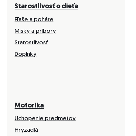
Starostlivosť o dieťa
Fľaše a poháre
Misky a príbory
Starostlivosť
Doplnky
Motorika
Uchopenie predmetov
Hryzadlá