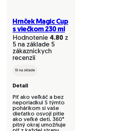
Hrnček Magic Cup
s viečkom 230 ml
Hodnotenie
4.80
z
5 na základe
5
zákazníckych
recenzií
10 na sklade
Detail
Piť ako veľkáč a bez
neporiadku! S týmto
pohárikom si vaše
dieťatko osvojí pitie
ako veľké deti. 360°
pitný okraj umožňuje
piť z každej strany,