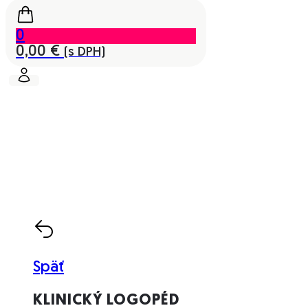
0
0,00
€
(s DPH)
Späť
KLINICKÝ LOGOPÉD