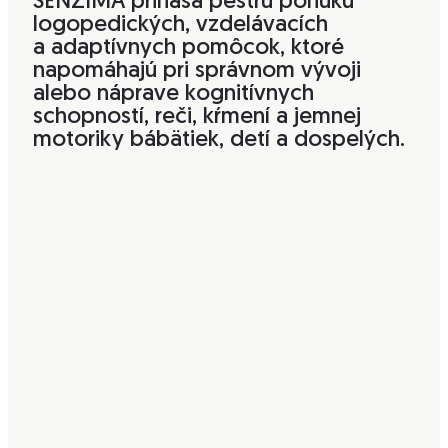
SENZIMA prináša pestrú ponuku
logopedických, vzdelávacích
a adaptívnych pomôcok, ktoré
napomáhajú pri správnom vývoji
alebo náprave kognitívnych
schopností, reči, kŕmení a jemnej
motoriky bábätiek, detí a dospelých.