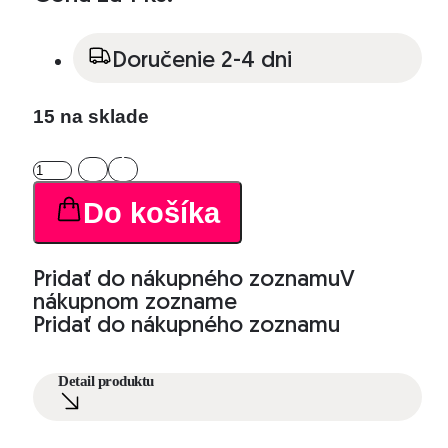
Doručenie 2-4 dni
15 na sklade
množstvo
Brzdička
na
Do košíka
pery
Pridať do nákupného zoznamu
V
nákupnom zozname
Pridať do nákupného zoznamu
Detail produktu