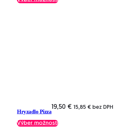
produkt
má
viacero
variantov.
Možnosti
si
môžete
vybrať
na
stránke
produktu.
19,50
€
15,85
€
bez DPH
Hryzadlo Pizza
Tento
Výber možností
produkt