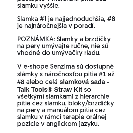
slamku vyššie.
Slamka #1 je najjednoduchšia, #8
je najnáročnejšia v poradí.
POZNÁMKA: Slamky a brzdičky
na pery umývajte ručne, nie sú
vhodné do umývačky riadu.
V e-shope Senzima sú dostupné
#1 až
slámky s náročnosťou pitia
#8
slamková sada -
alebo celá
Talk Tools® Straw Kit
so
všetkými slamkami z hierarchie
pitia cez slamku, bloky/brzdičky
na pery a manuálom pitia cez
slamku v rámci terapie orálnej
pozície v anglickom jazyku.