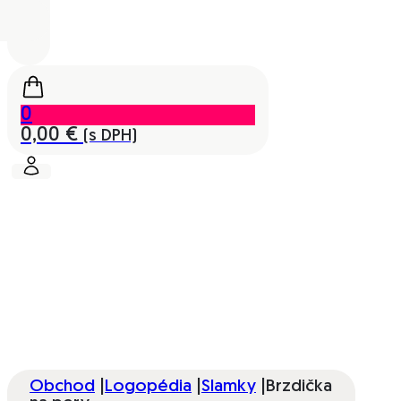
0
0,00
€
(s DPH)
Obchod
|
Logopédia
|
Slamky
|
Brzdička