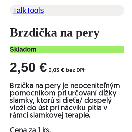
TalkTools
Brzdička na pery
Skladom
2,50
€
2,03
€
bez DPH
Brzička na pery je neoceniteľným
pomocníkom pri určovaní dĺžky
slamky, ktorú si dieťa/ dospelý
vloží do úst pri nácviku pitia v
rámci slamkovej terapie.
Cena za 1 ks.