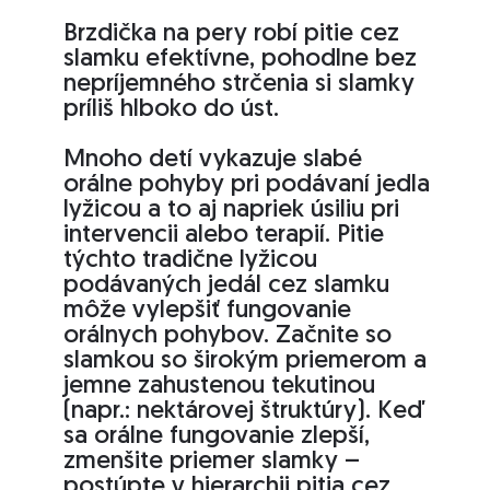
Brzdička na pery robí pitie cez
slamku efektívne, pohodlne bez
nepríjemného strčenia si slamky
príliš hlboko do úst.
Mnoho detí vykazuje slabé
orálne pohyby pri podávaní jedla
lyžicou a to aj napriek úsiliu pri
intervencii alebo terapií. Pitie
týchto tradične lyžicou
podávaných jedál cez slamku
môže vylepšiť fungovanie
orálnych pohybov. Začnite so
slamkou so širokým priemerom a
jemne zahustenou tekutinou
(napr.: nektárovej štruktúry). Keď
sa orálne fungovanie zlepší,
zmenšite priemer slamky –
postúpte v hierarchii pitia cez