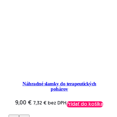
Náhradné slamky do terapeutických
pohárov
9,00
€
7,32
€
bez DPH
Pridať do košíka