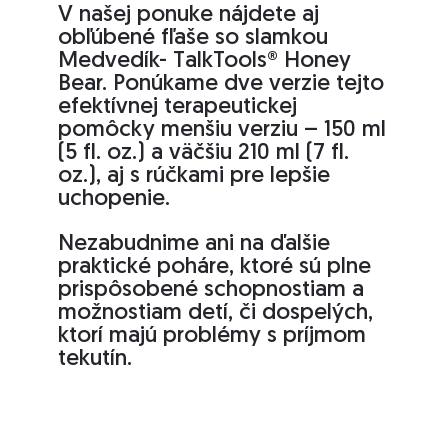
V našej ponuke nájdete aj
obľúbené fľaše so slamkou
Medvedík- TalkTools® Honey
Bear. Ponúkame dve verzie tejto
efektívnej terapeutickej
pomôcky menšiu verziu – 150 ml
(5 fl. oz.) a väčšiu 210 ml (7 fl.
oz.), aj s rúčkami pre lepšie
uchopenie.
Nezabudnime ani na ďalšie
praktické poháre, ktoré sú plne
prispôsobené schopnostiam a
možnostiam detí, či dospelých,
ktorí majú problémy s príjmom
tekutín.