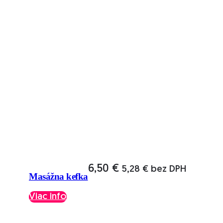
má
viacero
variantov.
Možnosti
si
môžete
vybrať
na
stránke
produktu.
6,50
€
5,28
€
bez DPH
Masážna kefka
Viac info