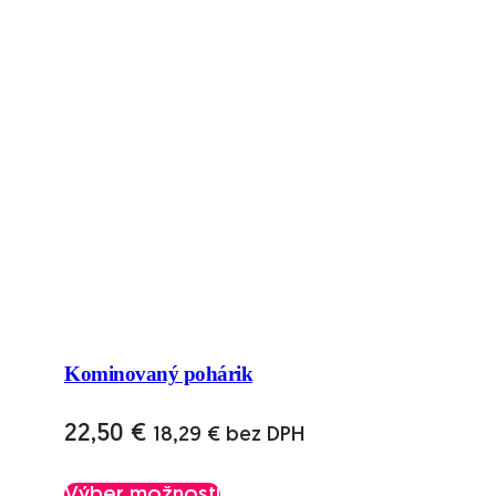
Kominovaný pohárik
22,50
€
18,29
€
bez DPH
Tento
Výber možností