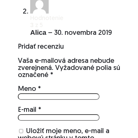
Hodnotenie
3
z 5
Alica
–
30. novembra 2019
Pridať recenziu
Vaša e-mailová adresa nebude
zverejnená.
Vyžadované polia sú
označené
*
Meno
*
E-mail
*
Uložiť moje meno, e-mail a