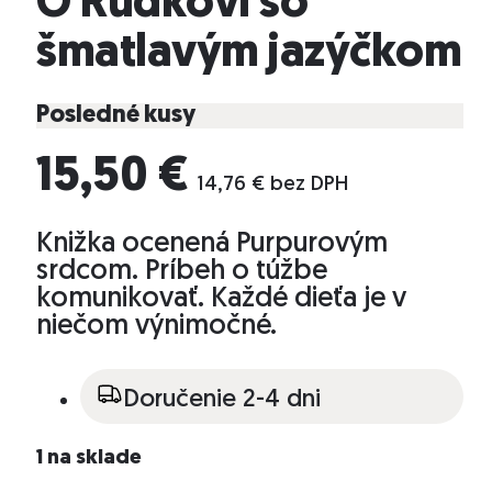
O Rudkovi so
šmatlavým jazýčkom
Posledné kusy
15,50
€
14,76
€
bez DPH
Knižka ocenená Purpurovým
srdcom. Príbeh o túžbe
komunikovať. Každé dieťa je v
niečom výnimočné.
Doručenie 2-4 dni
1 na sklade