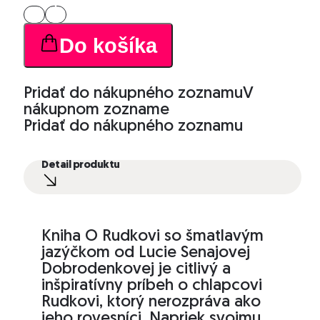
množstvo
O
Rudkovi
Do košíka
so
šmatlavým
jazýčkom
Pridať do nákupného zoznamu
V
nákupnom zozname
Pridať do nákupného zoznamu
Detail produktu
Kniha O Rudkovi so šmatlavým
jazýčkom od Lucie Senajovej
Dobrodenkovej je citlivý a
inšpiratívny príbeh o chlapcovi
Rudkovi, ktorý nerozpráva ako
jeho rovesníci. Napriek svojmu