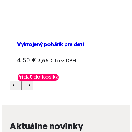
stránke
produktu.
Vykrojený pohárik pre deti
4,50
€
3,66
€
bez DPH
Pridať do košíka
Aktuálne novinky