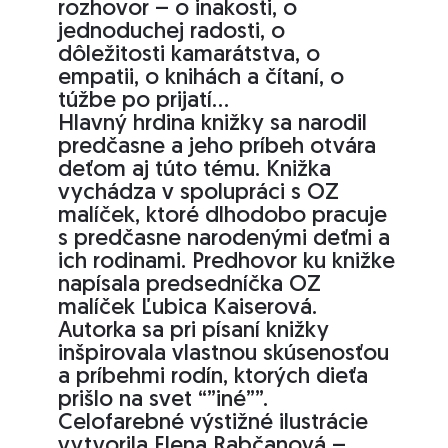
rozhovor – o inakosti, o
jednoduchej radosti, o
dôležitosti kamarátstva, o
empatii, o knihách a čítaní, o
túžbe po prijatí…
Hlavný hrdina knižky sa narodil
predčasne a jeho príbeh otvára
deťom aj túto tému. Knižka
vychádza v spolupráci s OZ
malíček, ktoré dlhodobo pracuje
s predčasne narodenými deťmi a
ich rodinami. Predhovor ku knižke
napísala predsedníčka OZ
malíček Ľubica Kaiserová.
Autorka sa pri písaní knižky
inšpirovala vlastnou skúsenosťou
a príbehmi rodín, ktorých dieťa
prišlo na svet “”iné””.
Celofarebné výstižné ilustrácie
vytvorila Elena Rabčanová –