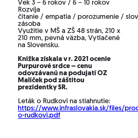
Vek 3 − 6 rokov / 6 − 10 rokov
Rozvíja
čítanie / empatia / porozumenie / slo
zásoba
Využitie v MŠ a ZŠ 48 strán, 210 x
210 mm, pevná väzba, Vytlačené
na Slovensku.
Knižka získala v r. 2021 ocenie
Purpurové srdce – cenu
odovzávanú na podujatí OZ
Malíček pod záštitou
prezidentky SR.
Leták o Rudkovi na stiahnutie:
https://www.infraslovakia.sk/files/prod
o-rudkovi.pdf