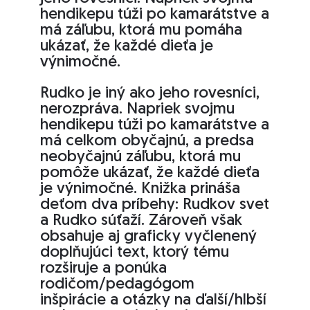
hendikepu túži po kamarátstve a
má záľubu, ktorá mu pomáha
ukázať, že každé dieťa je
výnimočné.
Rudko je iný ako jeho rovesníci,
nerozpráva. Napriek svojmu
hendikepu túži po kamarátstve a
má celkom obyčajnú, a predsa
neobyčajnú záľubu, ktorá mu
pomôže ukázať, že každé dieťa
je výnimočné. Knižka prináša
deťom dva príbehy: Rudkov svet
a Rudko súťaží. Zároveň však
obsahuje aj graficky vyčlenený
doplňujúci text, ktorý tému
rozširuje a ponúka
rodičom/pedagógom
inšpirácie a otázky na ďalší/hlbší