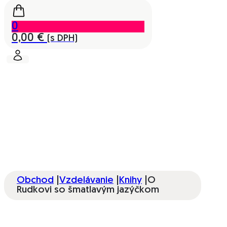
0
0,00
€
(s DPH)
Obchod
|
Vzdelávanie
|
Knihy
|
O
Rudkovi so šmatlavým jazýčkom