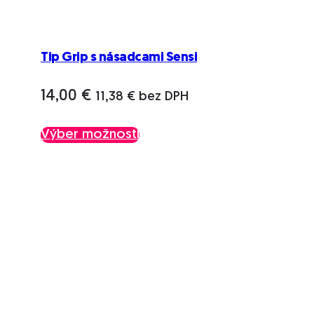
Tip Grip s násadcami Sensi
14,00
€
11,38
€
bez DPH
Tento
Výber možností
produkt
má
viacero
variantov.
Možnosti
si
môžete
vybrať
na
stránke
produktu.