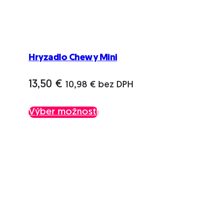
Hryzadlo Chewy Mini
13,50
€
10,98
€
bez DPH
Tento
Výber možností
produkt
má
viacero
variantov.
Možnosti
si
môžete
vybrať
na