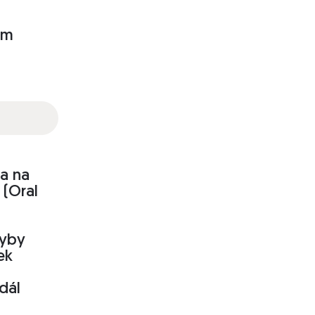
om
ia na
 (Oral
hyby
ek
dál