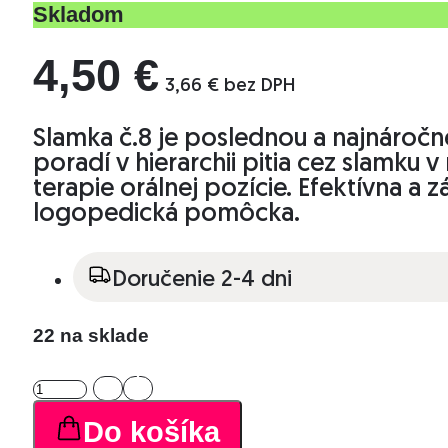
Skladom
4,50
€
3,66
€
bez DPH
Slamka č.8 je poslednou a najnáročn
poradí v hierarchii pitia cez slamku v
terapie orálnej pozície. Efektívna a 
logopedická pomôcka.
Doručenie 2-4 dni
22 na sklade
množstvo
Slamka
#8
Do košíka