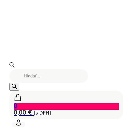
Products
search
0
0,00
€
(s DPH)