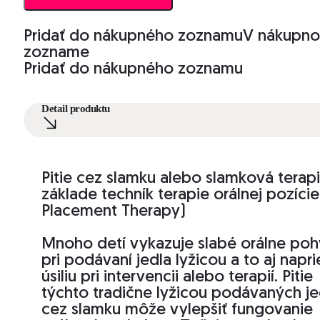
Pridať do nákupného zoznamu
V nákupn
zozname
Pridať do nákupného zoznamu
Detail produktu
Pitie cez slamku alebo slamková terap
základe techník terapie orálnej pozície
Placement Therapy)
Mnoho detí vykazuje slabé orálne po
pri podávaní jedla lyžicou a to aj napri
úsiliu pri intervencii alebo terapií. Pitie
týchto tradične lyžicou podávaných je
cez slamku môže vylepšiť fungovanie