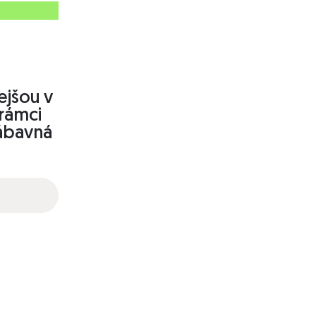
ejšou v
 rámci
zábavná